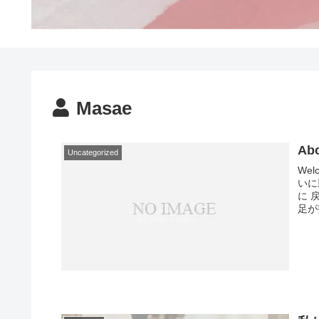
Masae
Ab
Uncategorized
We
いに
に 
足が