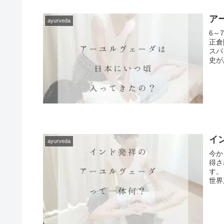
ア
ayurveda
6～
正倉
スパ
史が
イ
ayurveda
今か
得さ
す。
世界