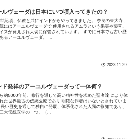
ールヴェーダは日本にいつ頃入ってきたの？
7世紀頃、仏教と共にインドからやってきました。 奈良の東大寺、
院にはアーユルヴェーダで 使用されるアムラという果実や薬草、
イスが発見され大切に保管されています。 すでに日本でも古い歴
あるアーユルヴェーダ。 ...
2023.11.29
ンド発祥のアーユルヴェーダって一体何？
ら約5000年前、修行を通して高い精神性を求めた聖者達 により体
れた世界最古の伝統医療であり 明確な作者はいないとされていま
 長い歴史を通して独自に発展、体系化された人類の叡知であり、
三大伝統医学の一つ。（...