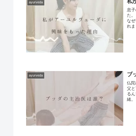
私
ayurveda
息子
た。
なぜ
れま
ブ
ayurveda
仏陀
父と
るん
緒。